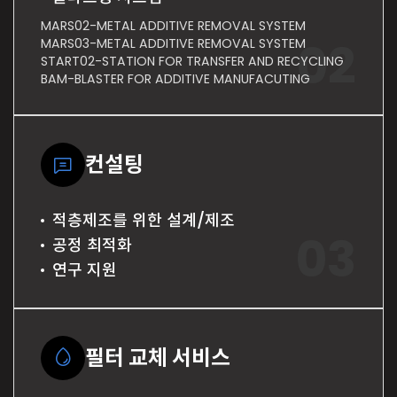
MARS02-METAL ADDITIVE REMOVAL SYSTEM
MARS03-METAL ADDITIVE REMOVAL SYSTEM
START02-STATION FOR TRANSFER AND RECYCLING
BAM-BLASTER FOR ADDITIVE MANUFACUTING
컨설팅
적층제조를 위한 설계/제조
공정 최적화
연구 지원
필터 교체 서비스